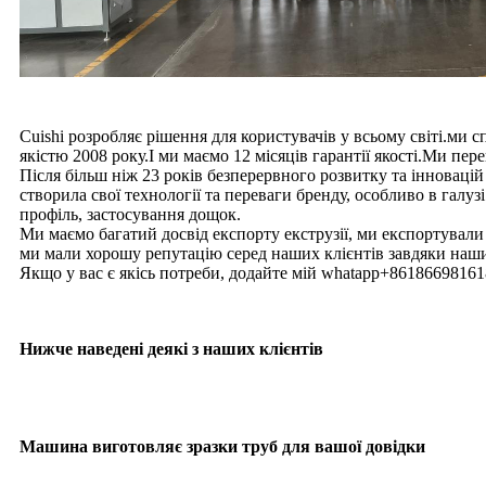
Cuishi розробляє рішення для користувачів у всьому світі.м
якістю 2008 року.І ми маємо 12 місяців гарантії якості.Ми п
Після більш ніж 23 років безперервного розвитку та інновацій
створила свої технології та переваги бренду, особливо в гал
профіль, застосування дощок.
Ми маємо багатий досвід експорту екструзії, ми експортували
ми мали хорошу репутацію серед наших клієнтів завдяки наш
Якщо у вас є якісь потреби, додайте мій whatapp+8618669816
Нижче наведені деякі з наших клієнтів
Машина виготовляє зразки труб для вашої довідки