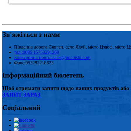
Зв'яжіться з нами
Південна дорога Сянган, село Яхуй, місто Цзяосі, місто 
тел.:
0086 15753291269
Електронна пошта:
sales@qdcuishi.com
Факс:
053282218623
Інформаційний бюлетень
Щоб отримати запити щодо наших продуктів або п
ЗАПИТ ЗАРАЗ
Соціальний