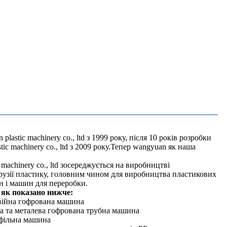
astic machinery co., ltd з 1999 року, після 10 років розробки
tic machinery co., ltd з 2009 року.Тепер wangyuan як наша
 machinery co., ltd зосереджується на виробництві
рузії пластику, головним чином для виробництва пластикових
н і машин для переробки.
, як показано нижче:
війна гофрована машина
 та металева гофрована трубна машина
фільна машина