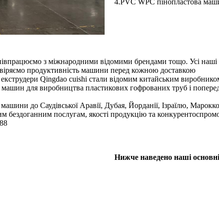
4.PVC WPC пінопластова маши
и співпрацюємо з міжнародними відомими брендами тощо. Усі наш
еревіряємо продуктивність машини перед кожною доставкою
 екструдери Qingdao cuishi стали відомим китайським виробником
узі машин для виробництва пластикових гофрованих труб і попер
 машини до Саудівської Аравії, Дубая, Йорданії, Ізраїлю, Марок
им бездоганним послугам, якості продукцію та конкурентоспромо
188
Нижче наведено наші основні