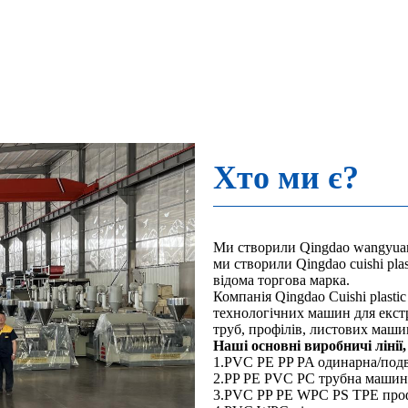
Хто ми є?
Ми створили Qingdao wangyuan pl
ми створили Qingdao cuishi plas
відома торгова марка.
Компанія Qingdao Cuishi plastic
технологічних машин для екст
труб, профілів, листових маши
Наші основні виробничі лінії
1.PVC PE PP PA одинарна/под
2.PP PE PVC PC трубна машина
3.PVC PP PE WPC PS TPE про