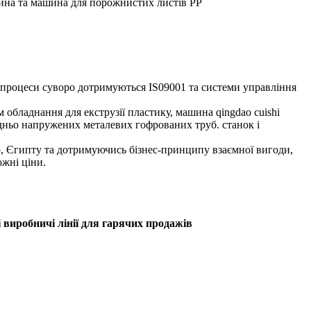
на та машина для порожнистих листів PP
і процеси суворо дотримуються IS09001 та системи управління
 обладнання для екструзії пластику, машина qingdao cuishi
едньо напружених металевих гофрованих труб. станок і
ко, Єгипту та дотримуючись бізнес-принципу взаємної вигоди,
жні ціни.
 виробничі лінії для гарячих продажів