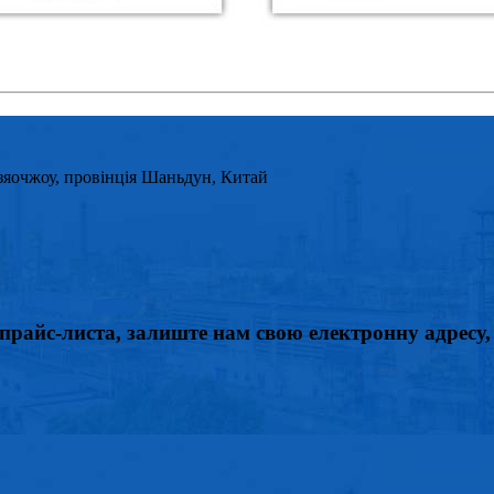
Цзяочжоу, провінція Шаньдун, Китай
райс-листа, залиште нам свою електронну адресу, 