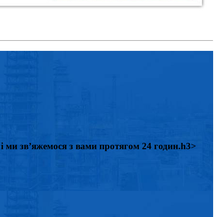
і ми зв’яжемося з вами протягом 24 годин.h3>